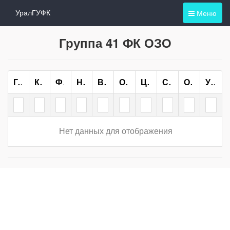
Меню
УралГУФК
Группа 41 ФК ОЗО
Группа
Курс
Форма Обучения
Направление/специальность
Всего
ОО
ЦН
СН
ОП
Учебный План
Нет данных для отображения